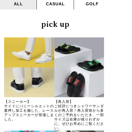
ALL
CASUAL
GOLF
pick up
【スニーカー】
【再入荷】
サイドにバニーシルエットの
ご好評につきシャワーサンダ
素押し加工を施した、レース
ルが再入荷！再入荷前から多
アップスニーカーが登場しま
くのご予約をいただき、一部
した。
サイズは在庫が残りわずか
に。ぜひお早めにご覧くださ
い。