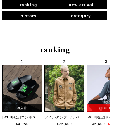
ranking
new arrival
history
category
ranking
再入荷
30%OFF
[WEB限定]エンボスカラーロゴ シャワーサンダル
ツイルダンプ ワッペン刺繍ワッシャーシャツ
¥4,950
¥26,400
¥6,600
¥4,620