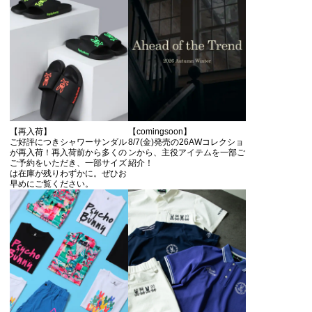
【再入荷】
【comingsoon】
ご好評につきシャワーサンダル
8/7(金)発売の26AWコレクショ
が再入荷！再入荷前から多くの
ンから、主役アイテムを一部ご
ご予約をいただき、一部サイズ
紹介！
は在庫が残りわずかに。ぜひお
早めにご覧ください。