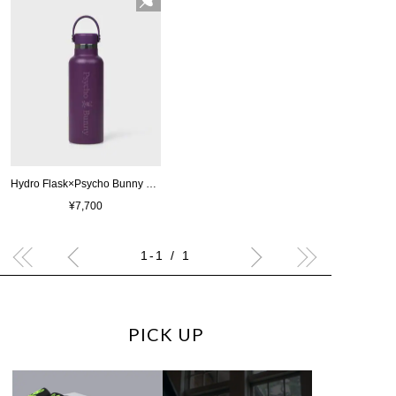
Hydro Flask×Psycho Bunny 18oz Standard Mouth ステンレスボトル
¥7,700
1-1 / 1
PICK UP