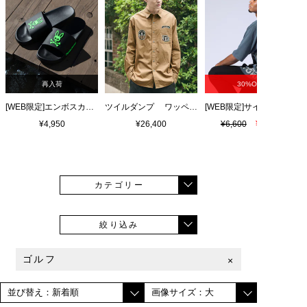
再入荷
30%OFF
[WEB限定]エンボスカラーロゴ シャワーサンダル
ツイルダンプ ワッペン刺繍ワッシャーシャツ
¥4,950
¥26,400
¥6,600
¥4,620
カテゴリー
絞り込み
ゴルフ
×