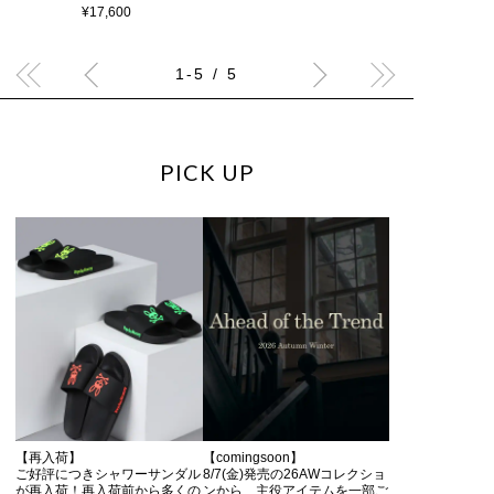
¥17,600
1-5 / 5
PICK UP
【再入荷】
【comingsoon】
ご好評につきシャワーサンダル
8/7(金)発売の26AWコレクショ
が再入荷！再入荷前から多くの
ンから、主役アイテムを一部ご