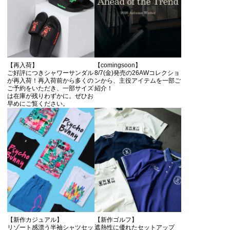
【再入荷】
【comingsoon】
ご好評につきシャワーサンダル
8/7(金)発売の26AWコレクショ
が再入荷！再入荷前から多くの
ンから、主役アイテムを一部ご
ご予約をいただき、一部サイズ
紹介！
は在庫が残りわずかに。ぜひお
早めにご覧ください。
【新作カジュアル】
【新作ゴルフ】
リゾート感漂う半袖シャツセッ
遮熱性に優れたセットアップ