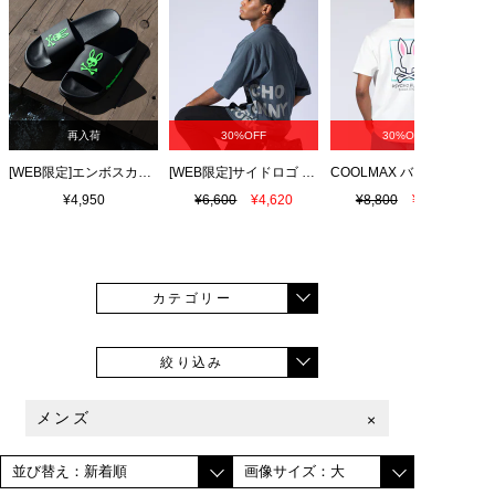
再入荷
30%OFF
30%OFF
[WEB限定]エンボスカラーロゴ シャワーサンダル
[WEB限定]サイドロゴ ビッグシルエット Tシャツ
¥4,950
¥6,600
¥4,620
¥8,800
¥6,160
カテゴリー
絞り込み
メンズ
×