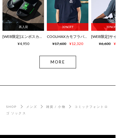
再入荷
30%OFF
30%OFF
[WEB限定]エンボスカラーロゴ シャワーサンダル
COOLMAXカモフラバニー鹿の子ポロシャツ
¥4,950
¥17,600
¥12,320
¥6,600
¥4,620
MORE
SHOP
メンズ
雑貨 / 小物
コミックフォントロ
ゴ ソックス