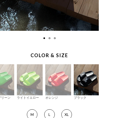
COLOR & SIZE
グリーン
ライトイエロー
オレンジ
ブラック
M
L
XL