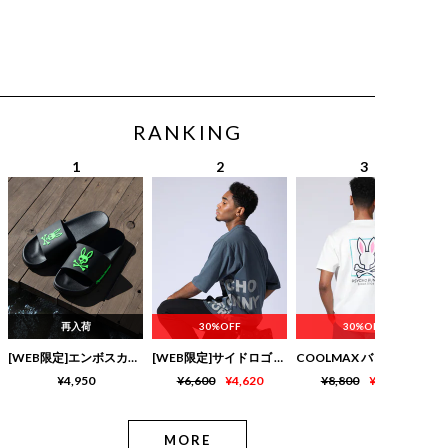
RANKING
再入荷
30%OFF
30%OFF
[WEB限定]エンボスカラーロゴ シャワーサンダル
[WEB限定]サイドロゴ ビッグシルエット Tシャツ
¥4,950
¥6,600
¥4,620
¥8,800
¥6,160
MORE