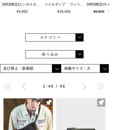
[WEB限定]エンボスカラーロゴ シャワーサンダル
ツイルダンプ ワッペン刺繍ワッシャーシャツ
¥4,950
¥26,400
¥6,600
¥4,620
カテゴリー
絞り込み
1-46 / 46