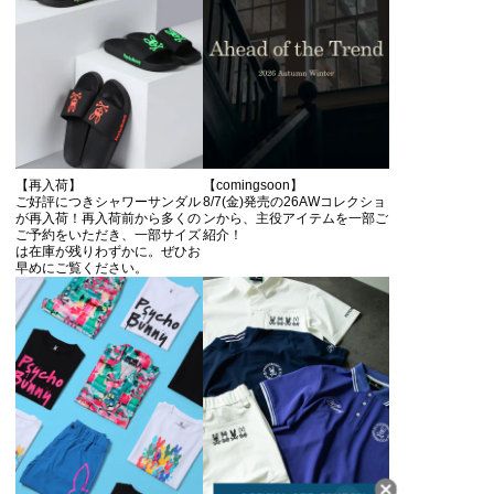
【再入荷】
【comingsoon】
ご好評につきシャワーサンダル
8/7(金)発売の26AWコレクショ
が再入荷！再入荷前から多くの
ンから、主役アイテムを一部ご
ご予約をいただき、一部サイズ
紹介！
は在庫が残りわずかに。ぜひお
早めにご覧ください。