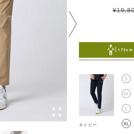
¥19,8
172cm 
S
M
L
XL
ネイビー