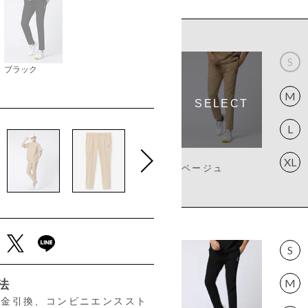
S
ブラック
M
L
XL
ベージュ
S
M
法
、代金引換、コンビニエンススト