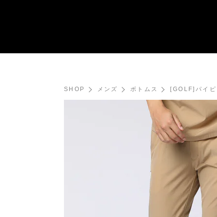
SHOP
メンズ
ボトムス
[GOLF]パ