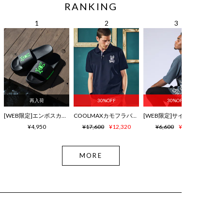
RANKING
再入荷
30%OFF
30%OFF
[WEB限定]エンボスカラーロゴ シャワーサンダル
COOLMAXカモフラバニー鹿の子ポロシャツ
¥4,950
¥17,600
¥12,320
¥6,600
¥4,620
MORE