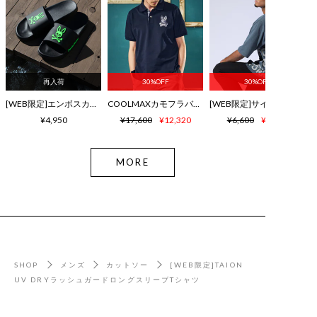
再入荷
30%OFF
30%OFF
[WEB限定]エンボスカラーロゴ シャワーサンダル
COOLMAXカモフラバニー鹿の子ポロシャツ
¥4,950
¥17,600
¥12,320
¥6,600
¥4,620
MORE
SHOP
メンズ
カットソー
[WEB限定]TAION
UV DRYラッシュガードロングスリーブTシャツ