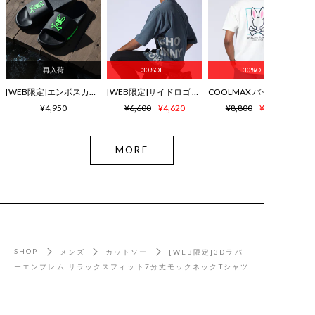
再入荷
30%OFF
30%OFF
[WEB限定]エンボスカラーロゴ シャワーサンダル
[WEB限定]サイドロゴ ビッグシルエット Tシャツ
¥4,950
¥6,600
¥4,620
¥8,800
¥6,160
MORE
SHOP
メンズ
カットソー
[WEB限定]3Dラバ
ーエンブレム リラックスフィット7分丈モックネックTシャツ