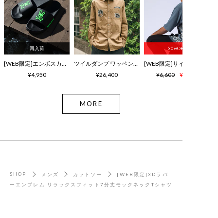
再入荷
30%OFF
[WEB限定]エンボスカラーロゴ シャワーサンダル
ツイルダンプ ワッペン刺繍ワッシャーシャツ
¥4,950
¥26,400
¥6,600
¥4,620
MORE
SHOP
メンズ
カットソー
[WEB限定]3Dラバ
ーエンブレム リラックスフィット7分丈モックネックTシャツ