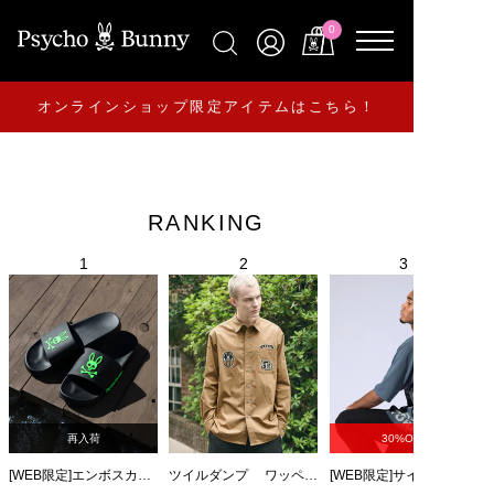
0
オンラインショップ限定アイテムはこちら！
RANKING
再入荷
30%OFF
[WEB限定]エンボスカラーロゴ シャワーサンダル
ツイルダンプ ワッペン刺繍ワッシャーシャツ