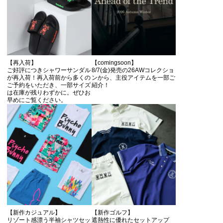
【再入荷】
【comingsoon】
ご好評につきシャワーサンダル
8/7(金)発売の26AWコレクショ
が再入荷！再入荷前から多くの
ンから、主役アイテムを一部ご
ご予約をいただき、一部サイズ
紹介！
は在庫が残りわずかに。ぜひお
早めにご覧ください。
【新作カジュアル】
【新作ゴルフ】
リゾート感漂う半袖シャツセッ
遮熱性に優れたセットアップ