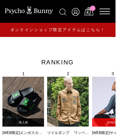
0
オンラインショップ限定アイテムはこちら！
RANKING
再入荷
30%OFF
[WEB限定]エンボスカラーロゴ シャワーサンダル
ツイルダンプ ワッペン刺繍ワッシャーシャツ