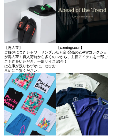
【再入荷】
【comingsoon】
ご好評につきシャワーサンダル
8/7(金)発売の26AWコレクショ
が再入荷！再入荷前から多くの
ンから、主役アイテムを一部ご
ご予約をいただき、一部サイズ
紹介！
は在庫が残りわずかに。ぜひお
早めにご覧ください。