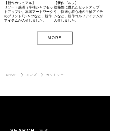
【新作カジュアル】
【新作ゴルフ】
リゾート感漂う半袖シャツセッ
遮熱性に優れたセットアップ
トアップや、本国アートワーク
や、快適な着心地の半袖アイテ
のプリントTシャツなど、新作
ムなど、新作ゴルフアイテムが
アイテムが入荷しました。
入荷しました。
MORE
SHOP
メンズ
カットソー
SEARCH
探す