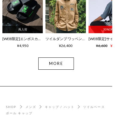
再入荷
30%OFF
[WEB限定]エンボスカラーロゴ シャワーサンダル
ツイルダンプ ワッペン刺繍ワッシャーシャツ
¥4,950
¥26,400
¥6,600
¥4,620
MORE
SHOP
メンズ
キャップ / ハット
ツイルベース
ボール キャップ