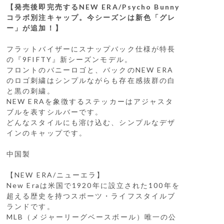
【発売後即完売するNEW ERA/Psycho Bunny
コラボ別注キャップ。今シーズンは新色「グレ
ー」が追加！】
フラットバイザーにスナップバック仕様が特長
の『9FIFTY』新シーズンモデル。
フロントのバニーロゴと、バックのNEW ERA
のロゴ刺繍はシンプルながらも存在感抜群の白
と黒の刺繍。
NEW ERAを象徴するステッカーはアジャスタ
ブルを表すシルバーです。
どんなスタイルにも溶け込む、シンプルなデザ
インのキャップです。
中国製
【NEW ERA/ニューエラ】
New Eraは米国で1920年に設立された100年を
超える歴史を持つスポーツ・ライフスタイルブ
ランドです。
MLB（メジャーリーグベースボール）唯一の公