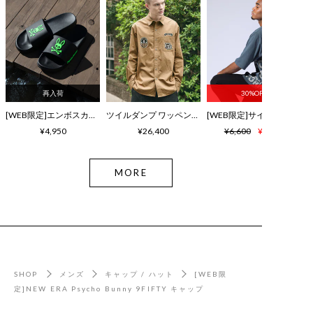
再入荷
30%OFF
[WEB限定]エンボスカラーロゴ シャワーサンダル
ツイルダンプ ワッペン刺繍ワッシャーシャツ
¥4,950
¥26,400
¥6,600
¥4,620
MORE
SHOP
メンズ
キャップ / ハット
[WEB限
定]NEW ERA Psycho Bunny 9FIFTY キャップ