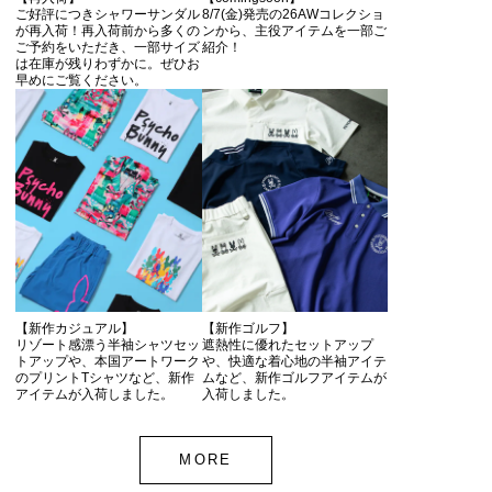
ご好評につきシャワーサンダル
8/7(金)発売の26AWコレクショ
が再入荷！再入荷前から多くの
ンから、主役アイテムを一部ご
ご予約をいただき、一部サイズ
紹介！
は在庫が残りわずかに。ぜひお
早めにご覧ください。
【新作カジュアル】
【新作ゴルフ】
リゾート感漂う半袖シャツセッ
遮熱性に優れたセットアップ
トアップや、本国アートワーク
や、快適な着心地の半袖アイテ
のプリントTシャツなど、新作
ムなど、新作ゴルフアイテムが
アイテムが入荷しました。
入荷しました。
MORE