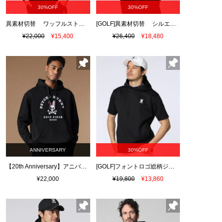
30%OFF
30%OFF
異素材切替 ワッフルストレッチパーカ
[GOLF]異素材切替 シルエットバニージャガードパーカ
¥22,000
¥15,400
¥26,400
¥18,480
ANNIVERSARY
30%OFF
【20th Anniversary】アニバーサリーリミテッドエディション パーカ
[GOLF]フォントロゴ総柄ジャガード 半袖フーディ
¥22,000
¥19,800
¥13,860