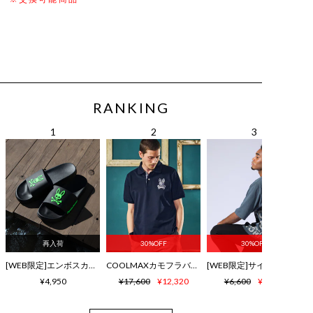
RANKING
再入荷
30%OFF
30%OFF
[WEB限定]エンボスカラーロゴ シャワーサンダル
COOLMAXカモフラバニー鹿の子ポロシャツ
¥4,950
¥17,600
¥12,320
¥6,600
¥4,620