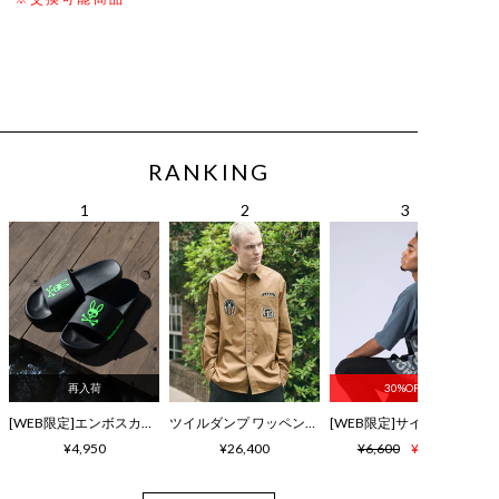
RANKING
再入荷
30%OFF
[WEB限定]エンボスカラーロゴ シャワーサンダル
ツイルダンプ ワッペン刺繍ワッシャーシャツ
¥4,950
¥26,400
¥6,600
¥4,620