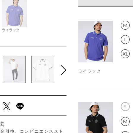
M
ライラック
L
XL
ライラック
S
M
法
、代金引換、コンビニエンススト