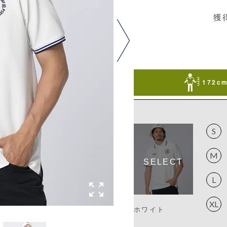
獲
172cm
S
M
L
XL
ホワイト