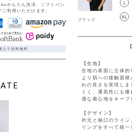
L
auかんたん決済、ソフトバン
)がご利用いただけます。
XL
ブラック
ご購入で送料無料
【生地】
生地の表面に立体的
より肌への接触面積
ATE
れの良さを実現しま
くく、通気性にも優
適な着心地をキープ
【デザイン】
衿元と袖口のライン
リングをすべて統一