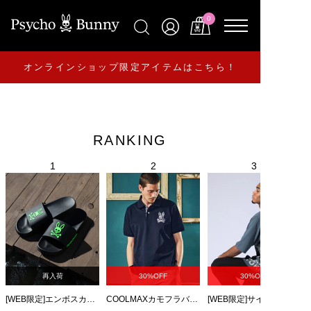
0
オンラインショップ限定アイテムはこちら！
RANKING
再入荷
30%OFF
30%OFF
[WEB限定]エンボスカラーロゴ シャワーサンダル
COOLMAXカモフラバニー 鹿の子ポロシャツ