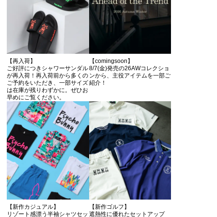
【再入荷】
【comingsoon】
ご好評につきシャワーサンダル
8/7(金)発売の26AWコレクショ
が再入荷！再入荷前から多くの
ンから、主役アイテムを一部ご
ご予約をいただき、一部サイズ
紹介！
は在庫が残りわずかに。ぜひお
早めにご覧ください。
【新作カジュアル】
【新作ゴルフ】
リゾート感漂う半袖シャツセッ
遮熱性に優れたセットアップ