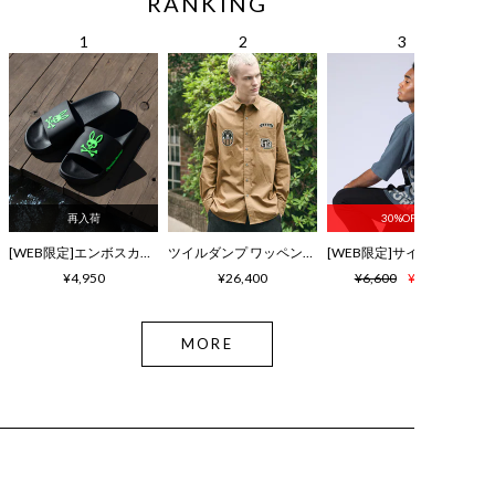
RANKING
再入荷
30%OFF
[WEB限定]エンボスカラーロゴ シャワーサンダル
ツイルダンプ ワッペン刺繍ワッシャーシャツ
¥4,950
¥26,400
¥6,600
¥4,620
MORE