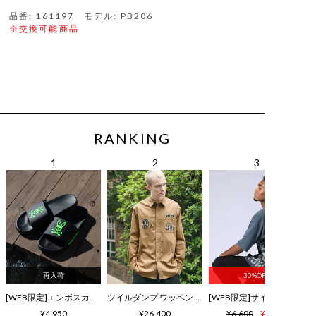
品番: 161197 モデル: PB206
※交換可能商品
RANKING
再入荷
30%OFF
[WEB限定]エンボスカラーロゴ シャワーサンダル
ツイルダンプ ワッペン刺繍ワッシャーシャツ
¥4,950
¥26,400
¥6,600
¥4,620