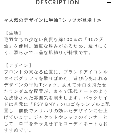
DESCRIPTION
≪人気のデザインに半袖Tシャツが登場！≫
【生地】
毛羽立ちの少ない良質な綿100％の「40/2天
竺」を使用。適度な厚みがあるため、透けにく
く、滑らかで上品な肌触りが特徴です。
【デザイン】
フロントの異なる位置に、ブランドアイコンや
タイポグラフィを散りばめた、遊び心あふれる
デザインの半袖Tシャツ。あえて余白を持たせ
たランダムな配置が、まるで現代アートのよう
な洗練された雰囲気を演出します。バックサイ
ドは首元に「PSY BNY」のロゴをシンプルに配
置し、前後でメリハリの効いたデザインに仕上
げています。ジャケットやシャツのインナーと
して、ロゴをチラ見せするコーディネートもお
すすめです。