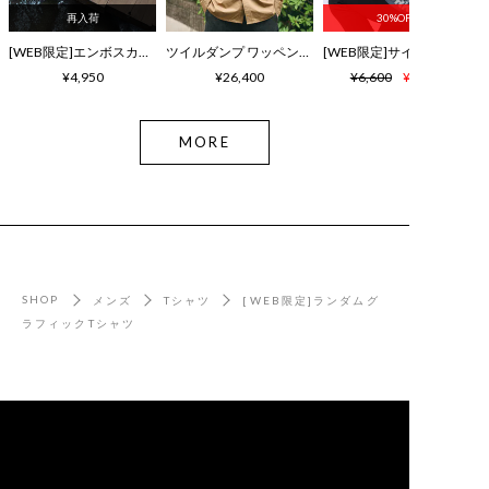
再入荷
30%OFF
[WEB限定]エンボスカラーロゴ シャワーサンダル
ツイルダンプ ワッペン刺繍ワッシャーシャツ
¥4,950
¥26,400
¥6,600
¥4,620
MORE
SHOP
メンズ
Tシャツ
[WEB限定]ランダムグ
ラフィックTシャツ