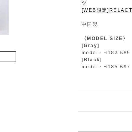
ツ
[WEB限定]RELA
中国製
〈MODEL SIZE〉
[Gray]
model：H182 B8
[Black]
model：H185 B