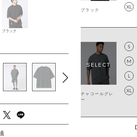
XL
ブラック
ブラック
S
M
L
XL
チャコールグレ
ー
法