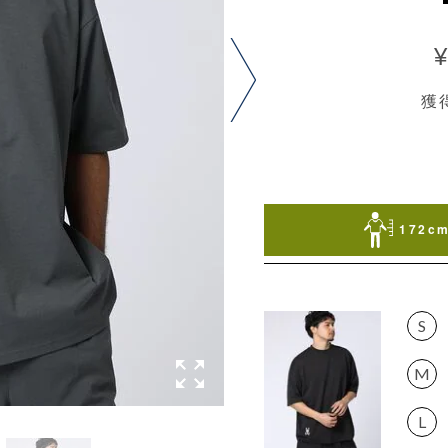
獲
172cm
S
M
L