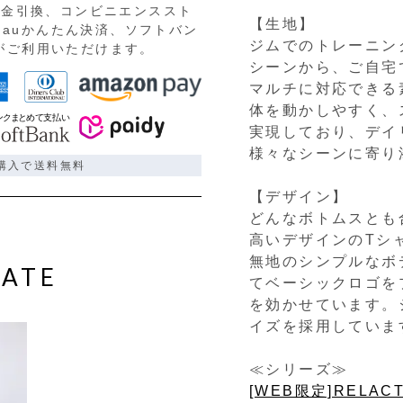
、代金引換、コンビニエンススト
【生地】
auかんたん決済、ソフトバン
ジムでのトレーニン
)がご利用いただけます。
シーンから、ご自宅
マルチに対応できる
体を動かしやすく、
実現しており、デイ
様々なシーンに寄り
ご購入で送料無料
【デザイン】
どんなボトムスとも
高いデザインのTシ
無地のシンプルなボ
ATE
てベーシックロゴを
を効かせています。
イズを採用していま
≪シリーズ≫
[WEB限定]RELA