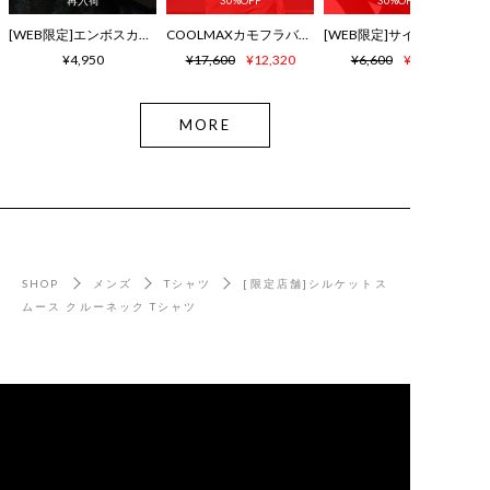
再入荷
30%OFF
30%OFF
[WEB限定]エンボスカラーロゴ シャワーサンダル
COOLMAXカモフラバニー鹿の子ポロシャツ
¥4,950
¥17,600
¥12,320
¥6,600
¥4,620
MORE
SHOP
メンズ
Tシャツ
[限定店舗]シルケットス
ムース クルーネック Tシャツ