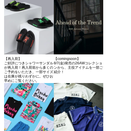
【再入荷】
【comingsoon】
ご好評につきシャワーサンダル
8/7(金)発売の26AWコレクショ
が再入荷！再入荷前から多くの
ンから、主役アイテムを一部ご
ご予約をいただき、一部サイズ
紹介！
は在庫が残りわずかに。ぜひお
早めにご覧ください。