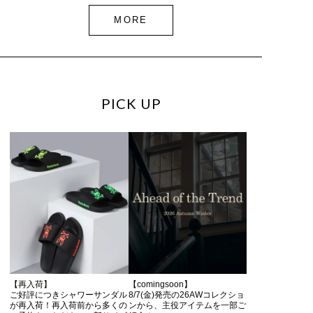
MORE
PICK UP
【再入荷】
【comingsoon】
ご好評につきシャワーサンダル
8/7(金)発売の26AWコレクショ
が再入荷！再入荷前から多くの
ンから、主役アイテムを一部ご