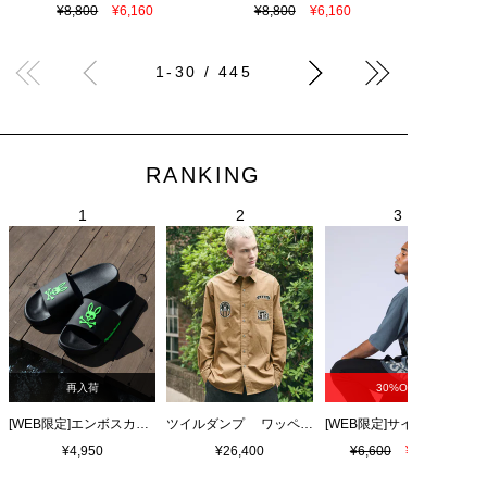
¥8,800
¥6,160
¥8,800
¥6,160
1-30 / 445
RANKING
再入荷
30%OFF
[WEB限定]エンボスカラーロゴ シャワーサンダル
ツイルダンプ ワッペン刺繍ワッシャーシャツ
¥4,950
¥26,400
¥6,600
¥4,620