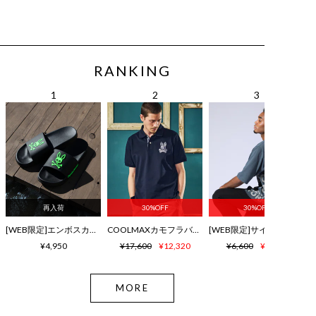
RANKING
再入荷
30%OFF
30%OFF
[WEB限定]エンボスカラーロゴ シャワーサンダル
COOLMAXカモフラバニー鹿の子ポロシャツ
¥4,950
¥17,600
¥12,320
¥6,600
¥4,620
MORE