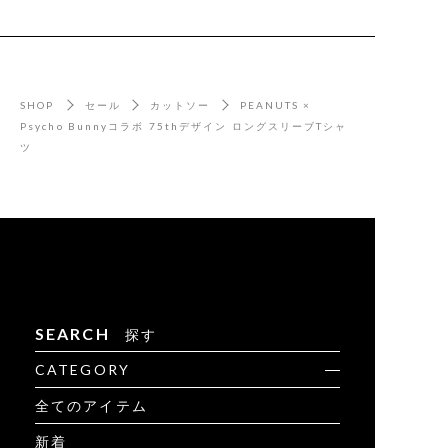
SHOP
セール
カットソー
PEANUTS ×
Psycho Bunnyコラボ 75thデザイン ロングスリーブTシャ
ツ
SEARCH
探す
CATEGORY
全てのアイテム
新着