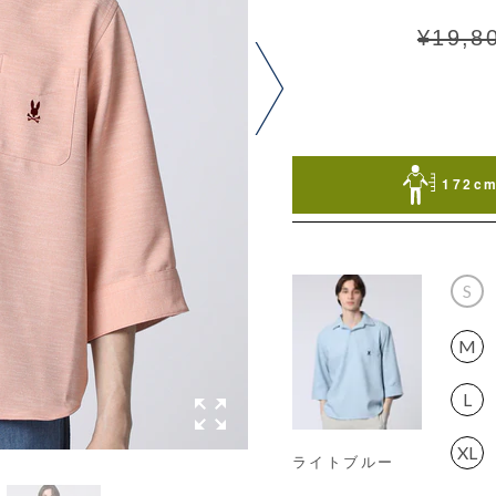
¥19,8
172cm
S
M
L
XL
ライトブルー