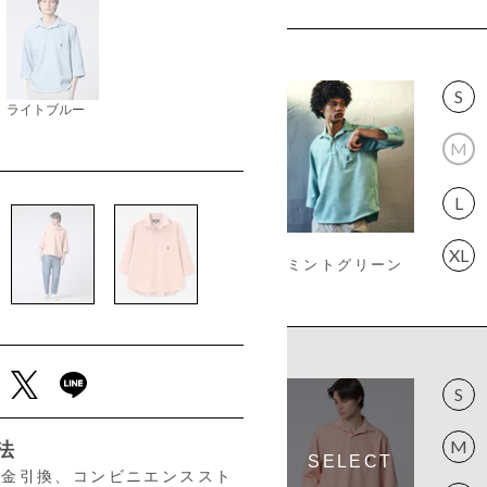
S
ライトブルー
M
L
XL
ミントグリーン
S
M
法
、代金引換、コンビニエンススト