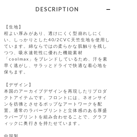
DESCRIPTION
【生地】
程よい厚みがあり、透けにくく型崩れしにく
い、しっかりとした40/2CVC天竺生地を使用し
ています。綿ならではの柔らかな肌触りを残し
つつ、吸水速乾性に優れた機能素材
「coolmax」をブレンドしているため、汗を素
早く逃がし、サラッとドライで快適な着心地を
保ちます。
【デザイン】
本国のアーカイブデザインを再現したリプロダ
クトアイテムです。フロントには、ネオンサイ
ンを彷彿とさせるポップなアートワークを配
置。通常のラバープリントと立体感のある厚盛
ラバープリントを組み合わせることで、グラフ
ィックに奥行きを持たせています。
中国製