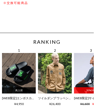
※交換可能商品
RANKING
再入荷
30%OFF
[WEB限定]エンボスカラーロゴ シャワーサンダル
ツイルダンプ ワッペン刺繍ワッシャーシャツ
¥4,950
¥26,400
¥6,600
¥4,620