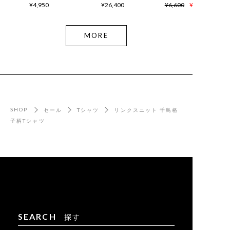
¥4,950
¥26,400
¥6,600
¥4,620
MORE
SHOP
セール
Tシャツ
リンクスニット 千鳥格
子柄Tシャツ
SEARCH
探す