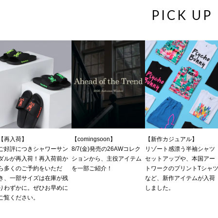
PICK UP
【再入荷】
【comingsoon】
【新作カジュアル】
ご好評につきシャワーサン
8/7(金)発売の26AWコレク
リゾート感漂う半袖シャツ
ダルが再入荷！再入荷前か
ションから、主役アイテム
セットアップや、本国アー
ら多くのご予約をいただ
を一部ご紹介！
トワークのプリントTシャ
き、一部サイズは在庫が残
など、新作アイテムが入荷
りわずかに。ぜひお早めに
しました。
ご覧ください。