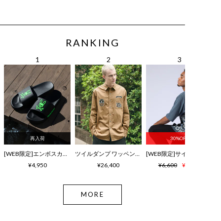
RANKING
再入荷
30%OFF
[WEB限定]エンボスカラーロゴ シャワーサンダル
ツイルダンプ ワッペン刺繍ワッシャーシャツ
¥4,950
¥26,400
¥6,600
¥4,620
MORE