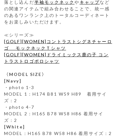
落とし込んだ
半袖モックネック
や
キャップ
など
の関連アイテムで組み合わせることで、統一感
のあるワンランク上のトータルコーディネート
をお楽しみいただけます。
≪シリーズ≫
[GOLF][WOMEN]コントラストシグネチャーロ
ゴ モックネックＴシャツ
[GOLF][WOMEN]ドライミックス鹿の子 コン
トラストロゴポロシャツ
〈MODEL SIZE〉
[Navy]
・photo 1-3
MODEL 1：H174 B81 W59 H89 着用サイ
ズ：2
・photo 4-7
MODEL 2：H165 B78 W58 H86 着用サイ
ズ：2
[White]
MODEL：H165 B78 W58 H86 着用サイズ：2