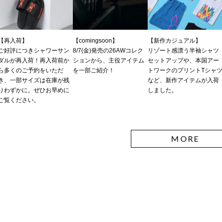
【再入荷】
【comingsoon】
【新作カジュアル】
ご好評につきシャワーサン
8/7(金)発売の26AWコレク
リゾート感漂う半袖シャツ
ダルが再入荷！再入荷前か
ションから、主役アイテム
セットアップや、本国アー
ら多くのご予約をいただ
を一部ご紹介！
トワークのプリントTシャ
き、一部サイズは在庫が残
など、新作アイテムが入荷
りわずかに。ぜひお早めに
しました。
ご覧ください。
MORE