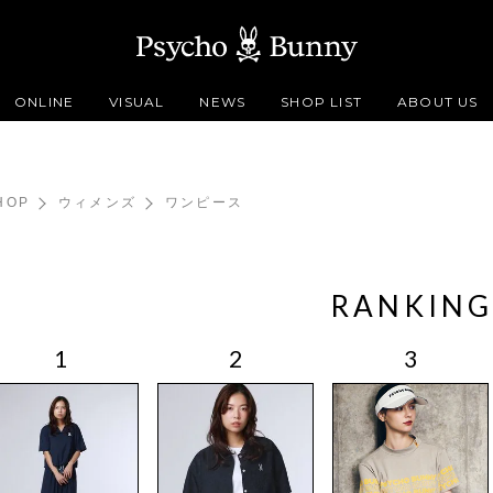
ONLINE
VISUAL
NEWS
SHOP LIST
ABOUT US
HOP
ウィメンズ
ワンピース
RANKING