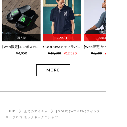
再入荷
30%OFF
30%OFF
[WEB限定]エンボスカラーロゴ シャワーサンダル
COOLMAXカモフラバニー鹿の子ポロシャツ
¥4,950
¥17,600
¥12,320
¥6,600
¥4,620
MORE
SHOP
全てのアイテム
[GOLF][WOMEN]ラインス
リーブロゴ モックネックＴシャツ