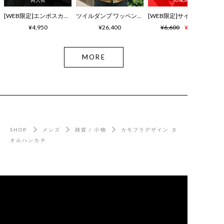
再入荷
30%OFF
[WEB限定]エンボスカラーロゴ シャワーサンダル
ツイルダンプ ワッペン刺繍ワッシャーシャツ
¥4,950
¥26,400
¥6,600
¥4,620
MORE
SHOP
メンズ
雑貨 / 小物
カモフラデザイン タ
オルハンカチ