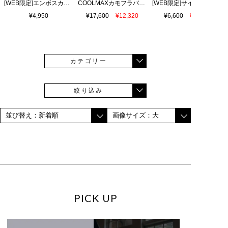
[WEB限定]エンボスカラーロゴ シャワーサンダル
COOLMAXカモフラバニー 鹿の子ポロシャツ
¥4,950
¥17,600
¥12,320
¥6,600
¥4,620
カテゴリー
絞り込み
PICK UP