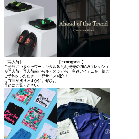
【再入荷】
【comingsoon】
ご好評につきシャワーサンダル
8/7(金)発売の26AWコレクショ
が再入荷！再入荷前から多くの
ンから、主役アイテムを一部ご
ご予約をいただき、一部サイズ
紹介！
は在庫が残りわずかに。ぜひお
早めにご覧ください。