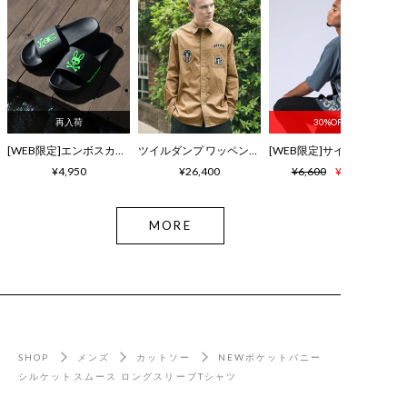
再入荷
30%OFF
[WEB限定]エンボスカラーロゴ シャワーサンダル
ツイルダンプ ワッペン刺繍ワッシャーシャツ
¥4,950
¥26,400
¥6,600
¥4,620
MORE
SHOP
メンズ
カットソー
NEWポケットバニー
シルケットスムース ロングスリーブTシャツ