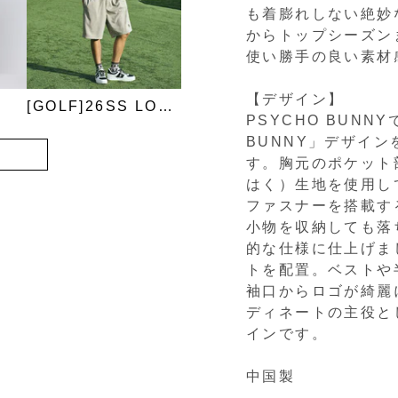
も着膨れしない絶妙
からトップシーズン
使い勝手の良い素材
【デザイン】
[GOLF]26SS LOOK
PSYCHO BUN
BUNNY」デザイ
す。胸元のポケット
はく）生地を使用し
ファスナーを搭載す
小物を収納しても落
的な仕様に仕上げま
トを配置。ベストや
袖口からロゴが綺麗
ディネートの主役と
インです。
中国製