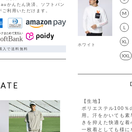
auかんたん決済、ソフトバン
)がご利用いただけます。
M
L
XL
ホワイト
ご購入で送料無料
XXL
ATE
【生地】
ポリエステル100
用。汗をかいても素
きを抑えた快適な着
一枚着としても様に