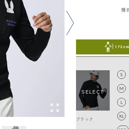
獲
172cm
S
M
L
XL
ブラック