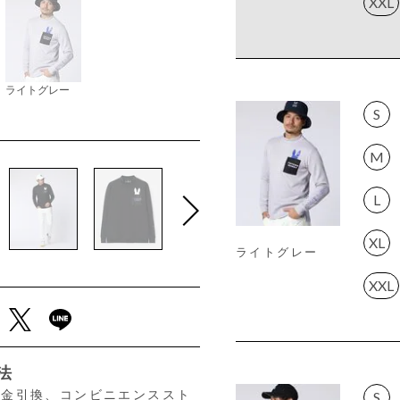
XXL
ライトグレー
S
M
L
XL
ライトグレー
XXL
法
、代金引換、コンビニエンススト
S