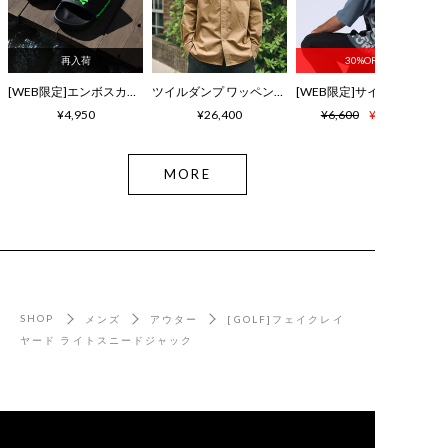
再入荷
30%OFF
[WEB限定]エンボスカラーロゴ シャワーサンダル
ツイルダンプ ワッペン刺繍ワッシャーシャツ
¥4,950
¥26,400
¥6,600
¥4,620
MORE
SHOP
メンズ
アウター
[GOLF]フェイクレイ
ヤード ライトスニードジャック