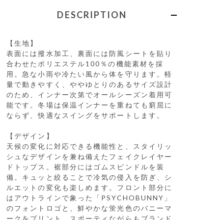
DESCRIPTION
【生地】
表面には撥水加工、裏面には防風シートを貼り
合わせたポリエステル100％の機能素材を採
用。急な小雨や冷たい風から体を守ります。軽
量で動きやすく、ややゆとりのあるサイズ設計
のため、インナー次第でオールシーズン着用可
能です。冬場は保温インナーを重ねても窮屈に
ならず、快適なスイングをサポートします。
【デザイン】
天候の変化に対応できる機能性と、スタイリッ
シュなデザインを兼ね備えたフェイクレイヤー
ドトップス。裾部分にはゴムスピンドルを装
備。キュッと絞ることで冷気の侵入を防ぎ、シ
ルエットの変化も楽しめます。フロント部分に
はアウトラインで象った「PSYCHOBUNNY」
のフォントロゴと、鮮やかな蛍光色のバニーマ
ークをプリント。スポーティながらもブランド