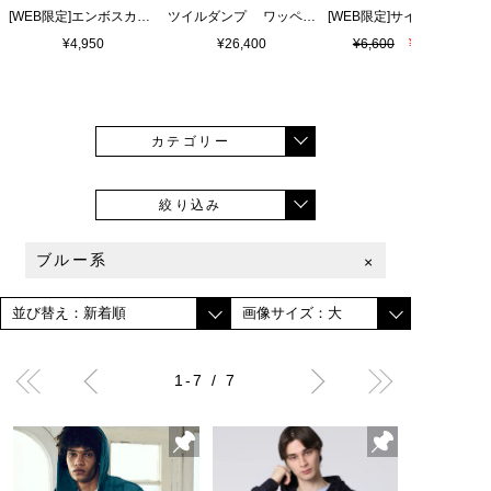
[WEB限定]エンボスカラーロゴ シャワーサンダル
ツイルダンプ ワッペン刺繍ワッシャーシャツ
¥4,950
¥26,400
¥6,600
¥4,620
カテゴリー
絞り込み
ブルー系
×
1-7 / 7