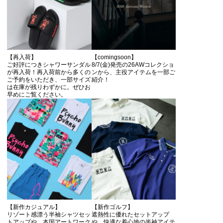
【再入荷】
【comingsoon】
ご好評につきシャワーサンダル
8/7(金)発売の26AWコレクショ
が再入荷！再入荷前から多くの
ンから、主役アイテムを一部ご
ご予約をいただき、一部サイズ
紹介！
は在庫が残りわずかに。ぜひお
早めにご覧ください。
【新作カジュアル】
【新作ゴルフ】
リゾート感漂う半袖シャツセッ
遮熱性に優れたセットアップ
トアップや、本国アートワーク
や、快適な着心地の半袖アイテ