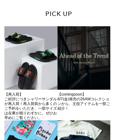
PICK UP
【再入荷】
【comingsoon】
ご好評につきシャワーサンダル
8/7(金)発売の26AWコレクショ
が再入荷！再入荷前から多くの
ンから、主役アイテムを一部ご
ご予約をいただき、一部サイズ
紹介！
は在庫が残りわずかに。ぜひお
早めにご覧ください。