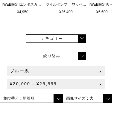
[WEB限定]エンボスカラーロゴ シャワーサンダル
ツイルダンプ ワッペン刺繍ワッシャーシャツ
¥4,950
¥26,400
¥6,600
¥4,620
カテゴリー
絞り込み
ブルー系
×
¥20,000 - ¥29,999
×