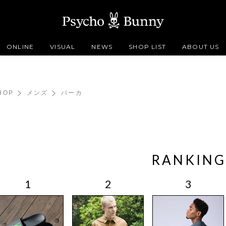
ONLINE
VISUAL
NEWS
SHOP LIST
ABOUT US
HOP
メンズ
パーカ
RANKING