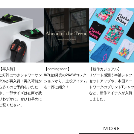
【再入荷】
【comingsoon】
【新作カジュアル】
ご好評につきシャワーサン
8/7(金)発売の26AWコレク
リゾート感漂う半袖シャツ
ダルが再入荷！再入荷前か
ションから、主役アイテム
セットアップや、本国アー
ら多くのご予約をいただ
を一部ご紹介！
トワークのプリントTシャ
き、一部サイズは在庫が残
など、新作アイテムが入荷
りわずかに。ぜひお早めに
しました。
ご覧ください。
MORE