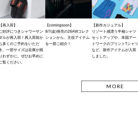
【再入荷】
【comingsoon】
【新作カジュアル】
ご好評につきシャワーサン
8/7(金)発売の26AWコレク
リゾート感漂う半袖シャツ
ダルが再入荷！再入荷前か
ションから、主役アイテム
セットアップや、本国アー
ら多くのご予約をいただ
を一部ご紹介！
トワークのプリントTシャ
き、一部サイズは在庫が残
など、新作アイテムが入荷
りわずかに。ぜひお早めに
しました。
ご覧ください。
MORE