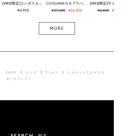
[WEB限定]エンボスカラーロゴ シャワーサンダル
COOLMAXカモフラバニー鹿の子ポロシャツ
¥4,950
¥17,600
¥12,320
¥6,600
¥4,620
MORE
SHOP
メンズ
Tシャツ
シルケットスムース V
ネック Tシャツ
SEARCH
探す