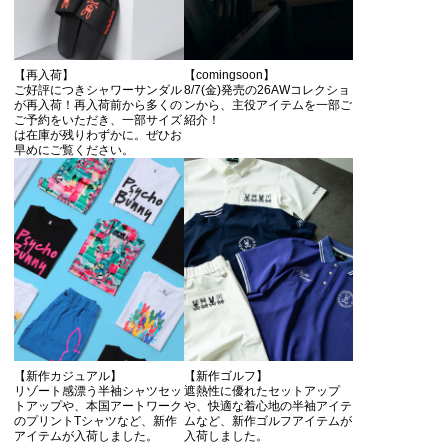
【再入荷】
【comingsoon】
ご好評につきシャワーサンダル
8/7(金)発売の26AWコレクショ
が再入荷！再入荷前から多くの
ンから、主役アイテムを一部ご
ご予約をいただき、一部サイズ
紹介！
は在庫が残りわずかに。ぜひお
早めにご覧ください。
【新作カジュアル】
【新作ゴルフ】
リゾート感漂う半袖シャツセッ
遮熱性に優れたセットアップ
トアップや、本国アートワーク
や、快適な着心地の半袖アイテ
のプリントTシャツなど、新作
ムなど、新作ゴルフアイテムが
アイテムが入荷しました。
入荷しました。