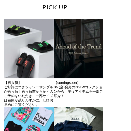
PICK UP
【再入荷】
【comingsoon】
ご好評につきシャワーサンダル
8/7(金)発売の26AWコレクショ
が再入荷！再入荷前から多くの
ンから、主役アイテムを一部ご
ご予約をいただき、一部サイズ
紹介！
は在庫が残りわずかに。ぜひお
早めにご覧ください。