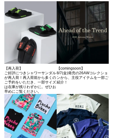
【再入荷】
【comingsoon】
ご好評につきシャワーサンダル
8/7(金)発売の26AWコレクショ
が再入荷！再入荷前から多くの
ンから、主役アイテムを一部ご
ご予約をいただき、一部サイズ
紹介！
は在庫が残りわずかに。ぜひお
早めにご覧ください。