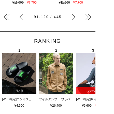
¥11,000
¥7,700
¥11,000
¥7,700
91-120 / 445
RANKING
再入荷
30%OFF
[WEB限定]エンボスカラーロゴ シャワーサンダル
ツイルダンプ ワッペン刺繍ワッシャーシャツ
¥4,950
¥26,400
¥6,600
¥4,620