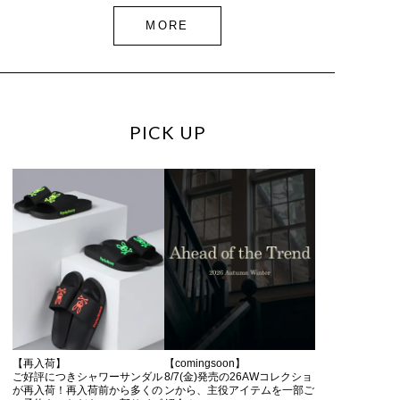
MORE
PICK UP
【再入荷】
【comingsoon】
ご好評につきシャワーサンダル
8/7(金)発売の26AWコレクショ
が再入荷！再入荷前から多くの
ンから、主役アイテムを一部ご